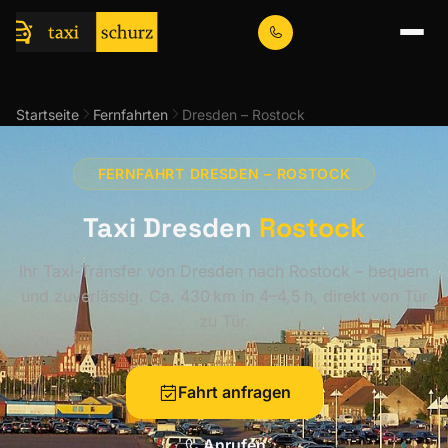
Startseite
Fernfahrten
Dresden – Rostock
FERNFAHRT DRESDEN – ROSTOCK
Taxi Dresden
Rostock
Ihr Taxi-Transfer von Dresden nach Rostock – bequem
und zuverlässig. Ca. 430 km in 4–4,5 h, direkt von Tür
zu Tür.
Fahrt anfragen
Anrufen