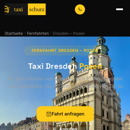
Startseite
Fernfahrten
Dresden – Posen
FERNFAHRT DRESDEN – POSEN
Taxi Dresden
Posen
Ihr Taxi-Transfer von Dresden nach Posen – bequem
und zuverlässig. Ca. 370 km in 4 h, direkt von Tür zu
Tür.
Fahrt anfragen
Anrufen