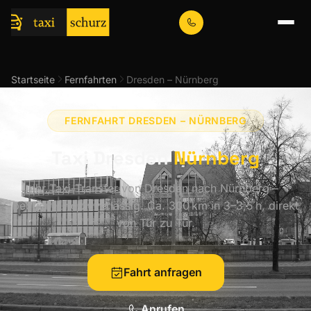
Startseite
Fernfahrten
Dresden – Nürnberg
FERNFAHRT DRESDEN – NÜRNBERG
Taxi Dresden
Nürnberg
Ihr Taxi-Transfer von Dresden nach Nürnberg –
bequem und zuverlässig. Ca. 300 km in 3–3,5 h, direkt
von Tür zu Tür.
Fahrt anfragen
Anrufen