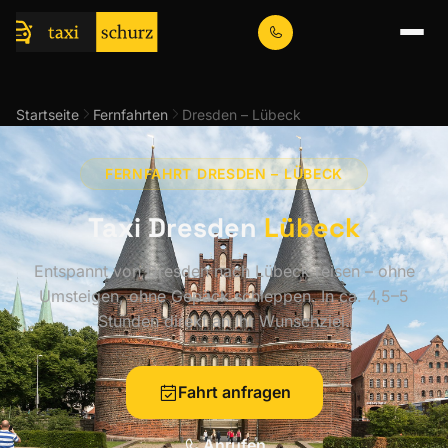
Startseite
Fernfahrten
Dresden – Lübeck
FERNFAHRT DRESDEN – LÜBECK
Taxi Dresden
Lübeck
Entspannt von Dresden nach Lübeck reisen – ohne
Umsteigen, ohne Gepäck schleppen. In ca. 4,5–5
Stunden direkt an Ihr Wunschziel.
Fahrt anfragen
Anrufen