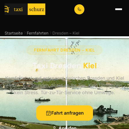
Startseite
Fernfahrten
Dresden – Kiel
FERNFAHRT DRESDEN – KIEL
Taxi Dresden
Kiel
Komfortabel und entspannt zwischen Dresden und Kiel
– in ca. 5,5 Stunden direkt an Ihr Ziel. Kein Umsteigen,
kein Stress. Tür-zu-Tür-Service ohne Umwege.
Fahrt anfragen
Anrufen