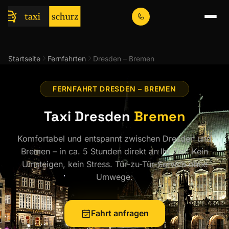
Startseite
Fernfahrten
Dresden – Bremen
FERNFAHRT DRESDEN – BREMEN
Taxi Dresden
Bremen
Komfortabel und entspannt zwischen Dresden und
Bremen – in ca. 5 Stunden direkt an Ihr Ziel. Kein
Umsteigen, kein Stress. Tür-zu-Tür-Service ohne
Umwege.
Fahrt anfragen